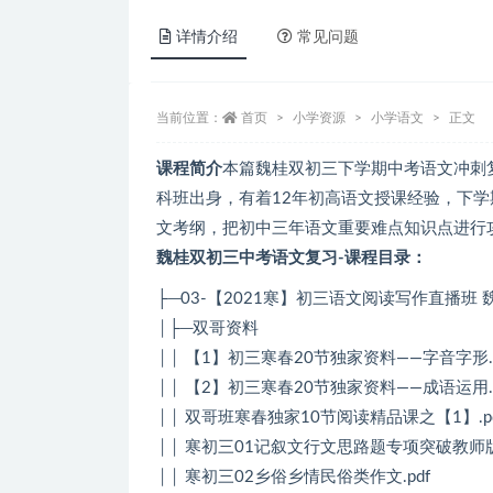
详情介绍
常见问题
当前位置：
首页
小学资源
小学语文
正文
课程简介
本篇魏桂双初三下学期中考语文冲刺复
科班出身，有着12年初高语文授课经验，下学
文考纲，把初中三年语文重要难点知识点进行
魏桂双初三中考语文复习-课程目录：
├─03-【2021寒】初三语文阅读写作直播班
│├─双哥资料
││ 【1】初三寒春20节独家资料——字音字形.p
││ 【2】初三寒春20节独家资料——成语运用.p
││ 双哥班寒春独家10节阅读精品课之【1】.pd
││ 寒初三01记叙文行文思路题专项突破教师版4
││ 寒初三02乡俗乡情民俗类作文.pdf