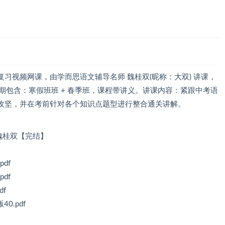
习视频网课，由学而思语文辅导名师 魏桂双(昵称：大双) 讲课，
期包含：寒假班班 + 春季班，课程带讲义。讲课内容：紧跟中考语
攻坚，并在考前针对各个知识点题型进行整合通关讲解。
 魏桂双【完结】
df
df
f
0.pdf