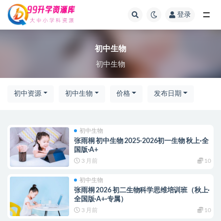
登录
全部
初中生物
初中生物
初中资源
初中生物
价格
发布日期
初中生物
张雨桐 初中生物 2025-2026初一生物 秋上·全
国版·A+
3 月前
10
初中生物
张雨桐 2026 初二生物科学思维培训班（秋上·
全国版·A+·专属）
3 月前
10