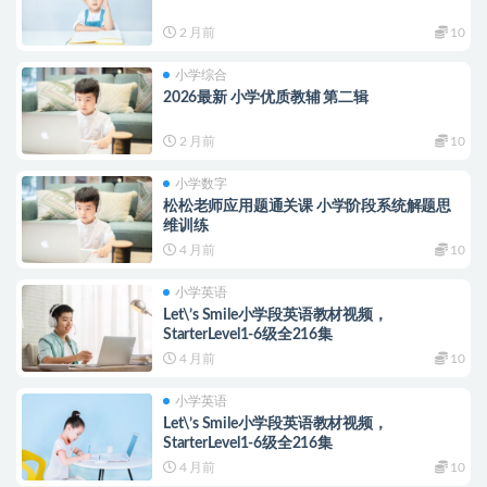
2 月前
10
小学综合
2026最新 小学优质教辅 第二辑
2 月前
10
小学数字
松松老师应用题通关课 小学阶段系统解题思
维训练
4 月前
10
小学英语
Let\’s Smile小学段英语教材视频，
StarterLevel1-6级全216集
4 月前
10
小学英语
Let\’s Smile小学段英语教材视频，
StarterLevel1-6级全216集
4 月前
10