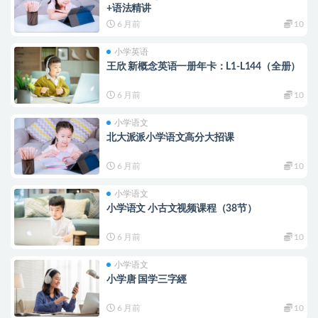
+语法精讲
6 月前
10
小学英语
王欣 新概念英语一册年卡：L1-L144（全册）
6 月前
10
小学语文
北大派派小学语文高分大招课
6 月前
10
小学语文
小学语文 小古文视频课程（38节）
6 月前
10
小学语文
小学唐 国学三字經
6 月前
10