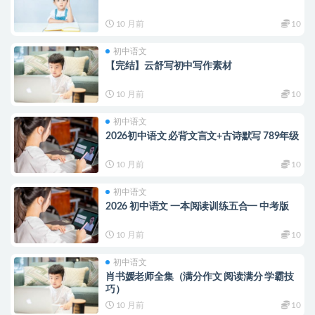
10 月前
10
初中语文
【完结】云舒写初中写作素材
10 月前
10
初中语文
2026初中语文 必背文言文+古诗默写 789年级
10 月前
10
初中语文
2026 初中语文 一本阅读训练五合一 中考版
10 月前
10
初中语文
肖书媛老师全集（满分作文 阅读满分 学霸技
巧）
10 月前
10