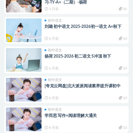
习·TY·A+（二期）-杨荷
3 月前
10
初中语文
刘璐 初中语文 2025-2026初一语文 A+秋下
6 月前
10
初中语文
杨荷 2025-2026 初二语文 S冲顶 秋下
6 月前
10
初中语文
[夸克云网盘]北大派派阅读素养提升课初中
6 月前
10
初中语文
学而思 写作+阅读理解大通关
8 月前
10