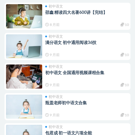
初中语文
邵鑫 精读四大名著600讲【完结】
8 月前
10
初中语文
满分语文 初中通用阅读36技
9 月前
10
初中语文
初中语文 全国通用视频课程合集
9 月前
10
初中语文
瓶盖老师初中语文合集
9 月前
10
初中语文
包君成 初一语文六项全能