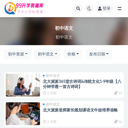
登录
全部
初中语文
初中语文
初中资源
初中语文
价格
发布日期
初中语文
北大派派365堂古诗词&传统文化1-9年级【八
分钟学透一首古诗词】
2 月前
10
初中语文
北大派派老师家长规划课语文牛娃培养攻略
2 月前
10