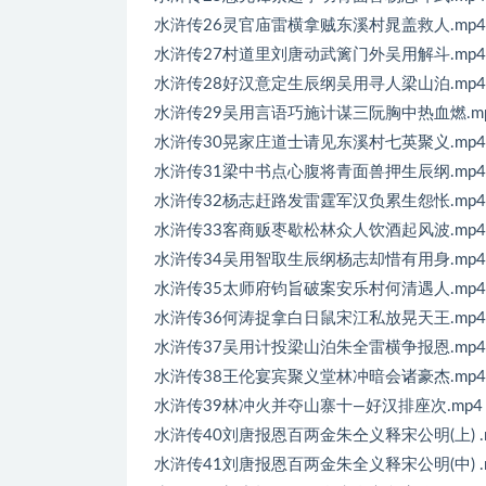
水浒传26灵官庙雷横拿贼东溪村晁盖救人.mp4
水浒传27村道里刘唐动武篱门外吴用解斗.mp4
水浒传28好汉意定生辰纲吴用寻人梁山泊.mp4
水浒传29吴用言语巧施计谋三阮胸中热血燃.m
水浒传30晃家庄道士请见东溪村七英聚义.mp4
水浒传31梁中书点心腹将青面兽押生辰纲.mp4
水浒传32杨志赶路发雷霆军汉负累生怨怅.mp4
水浒传33客商贩枣歇松林众人饮酒起风波.mp4
水浒传34吴用智取生辰纲杨志却惜有用身.mp4
水浒传35太师府钧旨破案安乐村何清遇人.mp4
水浒传36何涛捉拿白日鼠宋江私放晃天王.mp4
水浒传37吴用计投梁山泊朱全雷横争报恩.mp4
水浒传38王伦宴宾聚义堂林冲暗会诸豪杰.mp4
水浒传39林冲火并夺山寨十—好汉排座次.mp4
水浒传40刘唐报恩百两金朱仝义释宋公明(上) .
水浒传41刘唐报恩百两金朱全义释宋公明(中) .