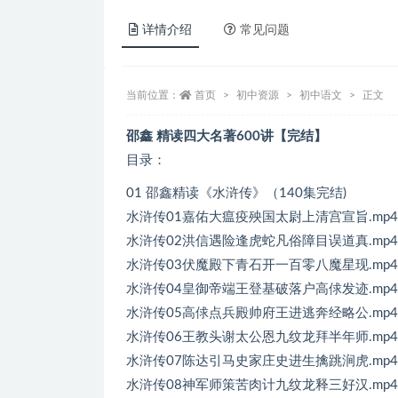
详情介绍
常见问题
当前位置：
首页
初中资源
初中语文
正文
邵鑫 精读四大名著600讲【完结】
目录：
01 邵鑫精读《水浒传》（140集完结)
水浒传01嘉佑大瘟疫殃国太尉上清宫宣旨.mp4
水浒传02洪信遇险逢虎蛇凡俗障目误道真.mp4
水浒传03伏魔殿下青石开一百零八魔星现.mp4
水浒传04皇御帝端王登基破落户高俅发迹.mp4
水浒传05高俅点兵殿帅府王进逃奔经略公.mp4
水浒传06王教头谢太公恩九纹龙拜半年师.mp4
水浒传07陈达引马史家庄史进生擒跳涧虎.mp4
水浒传08神军师策苦肉计九纹龙释三好汉.mp4