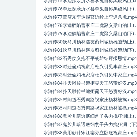
水浒传75李逵探亲沂水县李鬼自称黑旋风(上).m
水浒传76李逵探亲沂水县李鬼自称黑旋风(下) .
水浒传77董店东李达报官沂岭上李逵杀虎.mp4
水浒传78李逵醉陷曹家庄二虎聚义梁山泊(上) .
水浒传79李逵醉陷曹家庄二虎聚义梁山泊(下) .
水浒传80饮马川杨林遇友蓟州城杨雄遭劫(上) .
水浒传81饮马川杨林遇友蓟州城杨雄遭劫(下) .
水浒传82石秀仗义抱不平杨雄结拜报恩情.mp4
水浒传83时迁偷鸡祝家店杜兴引见李家庄.mp3
水浒传83时迁偷鸡祝家店杜兴引见李家庄.mp4
水浒传84扑天雕传书遭拒晃天王怒责好汉.mp3
水浒传84扑天雕传书遭拒晁天王怒责好汉.mp4
水浒传85村间道石秀询路祝家庄杨林被擒.mp3
水浒传85村间道石秀询路祝家庄杨林被擒.mp4
水浒传86鬼脸儿暗透底细豹子头力挽狂澜(上) .
水浒传87鬼脸儿暗透底细豹子头力挽狂澜（下) .
水浒传88吴用献计宋江寨孙立卧底祝家庄.mp4