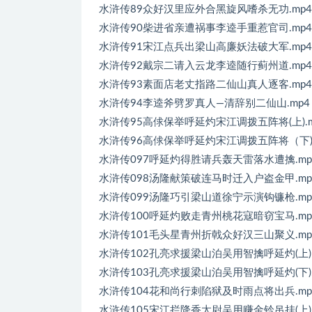
水浒传89众好汉里应外合黑旋风嗜杀无功.mp4
水浒传90柴进省亲遭祸事李逵手重惹官司.mp4
水浒传91宋江点兵出梁山高廉妖法破大军.mp4
水浒传92戴宗二请入云龙李逵随行蓟州道.mp4
水浒传93素面店老丈指路二仙山真人逐客.mp4
水浒传94李逵斧劈罗真人—清辞别二仙山.mp4
水浒传95高俅保举呼延灼宋江调拨五阵将(上).m
水浒传96高俅保举呼延灼宋江调拨五阵将（下) .
水浒传097呼延灼得胜请兵轰天雷落水遭擒.mp
水浒传098汤隆献策破连马时迁入户盗金甲.mp
水浒传099汤隆巧引梁山道徐宁示演钩镰枪.mp
水浒传100呼延灼败走青州桃花寇暗窃宝马.mp
水浒传101毛头星青州折戟众好汉三山聚义.mp
水浒传102孔亮求援梁山泊吴用智擒呼延灼(上) .
水浒传103孔亮求援梁山泊吴用智擒呼延灼(下).
水浒传104花和尚行刺陷狱及时雨点将出兵.mp
水浒传105宋江拦降香太尉吴用赚金铃吊挂(上) .