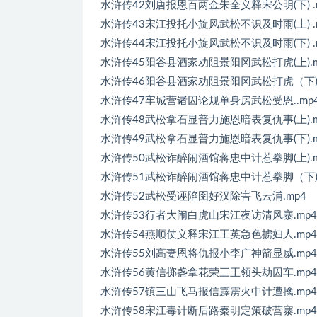
水浒传42刘唐报恩百两金朱全义释宋公明(下) .
水浒传43宋江投托小旋风武松不识及时雨(上) .
水浒传44宋江投托小旋风武松不识及时雨(下) .
水浒传45阳谷县酒家劝阻景阳冈武松打虎(上).m
水浒传46阳谷县酒家劝阻景阳冈武松打虎（下) .
水浒传47牢城营诸囚论规单身房武松受恩..mp
水浒传48武松拿石显普力施恩暗表复仇事(上).m
水浒传49武松拿石显普力施恩暗表复仇事(下).m
水浒传50武松诈醉闹酒馆蒋忠中计惹拳脚(上).m
水浒传51武松诈醉闹酒馆蒋忠中计惹拳脚（下) .
水浒传52武松受诬陷囹好汉除害飞云浦.mp4
水浒传53行者大闹白虎山宋江夜访清风寨.mp4
水浒传54燕顺仗义释宋江王英急色掳妇人.mp4
水浒传55刘高妻恩将仇报小李广神箭显威.mp4
水浒传56黄信掷盏拿花荣三王领头劫囚车.mp4
水浒传57镇三山飞马报信霹雳火中计遭擒.mp4
水浒传58宋江毒计断后路秦明定策破营寨.mp4