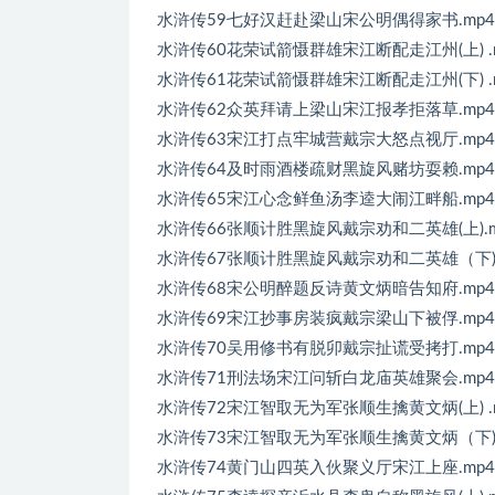
水浒传59七好汉赶赴梁山宋公明偶得家书.mp4
水浒传60花荣试箭慑群雄宋江断配走江州(上) .
水浒传61花荣试箭慑群雄宋江断配走江州(下) .
水浒传62众英拜请上梁山宋江报孝拒落草.mp4
水浒传63宋江打点牢城营戴宗大怒点视厅.mp4
水浒传64及时雨酒楼疏财黑旋风赌坊耍赖.mp4
水浒传65宋江心念鲜鱼汤李逵大闹江畔船.mp4
水浒传66张顺计胜黑旋风戴宗劝和二英雄(上).m
水浒传67张顺计胜黑旋风戴宗劝和二英雄（下) .
水浒传68宋公明醉题反诗黄文炳暗告知府.mp4
水浒传69宋江抄事房装疯戴宗梁山下被俘.mp4
水浒传70吴用修书有脱卯戴宗扯谎受拷打.mp4
水浒传71刑法场宋江问斩白龙庙英雄聚会.mp4
水浒传72宋江智取无为军张顺生擒黄文炳(上) .
水浒传73宋江智取无为军张顺生擒黄文炳（下) .
水浒传74黄门山四英入伙聚义厅宋江上座.mp4