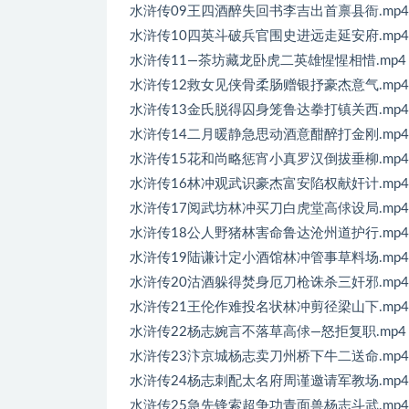
水浒传09王四酒醉失回书李吉出首禀县衙.mp4
水浒传10四英斗破兵官围史进远走延安府.mp4
水浒传11—茶坊藏龙卧虎二英雄惺惺相惜.mp4
水浒传12救女见侠骨柔肠赠银抒豪杰意气.mp4
水浒传13金氏脱得囚身笼鲁达拳打镇关西.mp4
水浒传14二月暖静急思动酒意酣醉打金刚.mp4
水浒传15花和尚略惩宵小真罗汉倒拔垂柳.mp4
水浒传16林冲观武识豪杰富安陷权献奸计.mp4
水浒传17阅武坊林冲买刀白虎堂高俅设局.mp4
水浒传18公人野猪林害命鲁达沧州道护行.mp4
水浒传19陆谦计定小酒馆林冲管事草料场.mp4
水浒传20沽酒躲得焚身厄刀枪诛杀三奸邪.mp4
水浒传21王伦作难投名状林冲剪径梁山下.mp4
水浒传22杨志婉言不落草高俅—怒拒复职.mp4
水浒传23汴京城杨志卖刀州桥下牛二送命.mp4
水浒传24杨志刺配太名府周谨邀请军教场.mp4
水浒传25急先锋索超争功青面兽杨志斗武.mp4