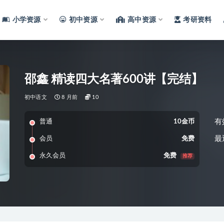
小学资源
初中资源
高中资源
考研资料
邵鑫 精读四大名著600讲【完结】
初中语文
8 月前
10
有
普通
10金币
最
会员
免费
永久会员
免费
推荐