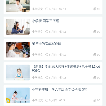
小学语文
6 月前
11
10
小学唐 国学三字經
小学语文
6 月前
11
10
猫博士的实战写作课
小学语文
6 月前
12
10
【新版】学而思大阅读+伴读书房+电子书 L1-L6
909G
小学语文
8 月前
13
10
小宁春季班小学六年级语文尖子班 (春）
小学语文
8 月前
5
10