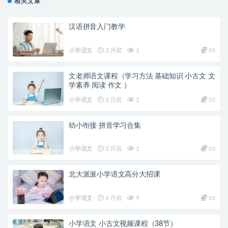
相关文章
汉语拼音入门教学
小学语文
2 月前
1
10
文老师语文课程（学习方法 基础知识 小古文 文
学素养 阅读 作文 ）
小学语文
2 月前
2
10
幼小衔接 拼音学习合集
小学语文
2 月前
1
10
北大派派小学语文高分大招课
小学语文
6 月前
9
10
小学语文 小古文视频课程（38节）