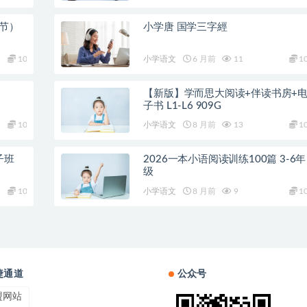
8节）
小学唐 国学三字經
10
小学语文
6 月前
11
1
【新版】学而思大阅读+伴读书房+
子书 L1-L6 909G
10
小学语文
8 月前
13
1
子班
2026一本小语阅读训练100篇 3-6年
级
10
小学语文
8 月前
9
1
捷通道
公众号
盟网站