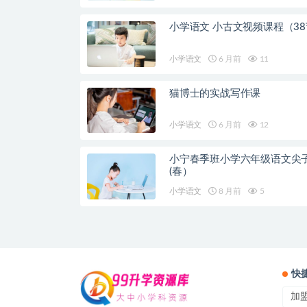
小学语文 小古文视频课程（3
小学语文
6 月前
11
猫博士的实战写作课
小学语文
6 月前
12
小宁春季班小学六年级语文尖
(春）
小学语文
8 月前
5
快
加