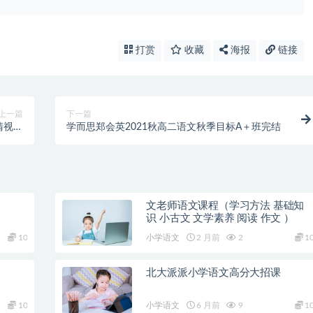
打赏
收藏
海报
链接
上一篇
下一篇
清视频
学而思郑会英2021秋高二语文秋季目标A＋班完结
全集
文老师语文课程（学习方法 基础知
识 小古文 文学素养 阅读 作文 ）
10
小学语文
2 月前
2
1
北大派派小学语文高分大招课
10
小学语文
6 月前
9
1