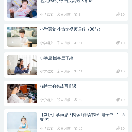
北大派派小学语文高分大招课
小学语文
6 月前
9
10
小学语文 小古文视频课程（38节）
小学语文
6 月前
11
10
小学唐 国学三字經
小学语文
6 月前
11
10
猫博士的实战写作课
小学语文
6 月前
12
10
【新版】学而思大阅读+伴读书房+电子书 L1-L6
909G
小学语文
8 月前
13
10