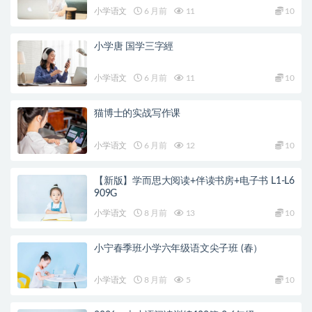
小学语文
6 月前
11
10
小学唐 国学三字經
小学语文
6 月前
11
10
猫博士的实战写作课
小学语文
6 月前
12
10
【新版】学而思大阅读+伴读书房+电子书 L1-L6
909G
小学语文
8 月前
13
10
小宁春季班小学六年级语文尖子班 (春）
小学语文
8 月前
5
10