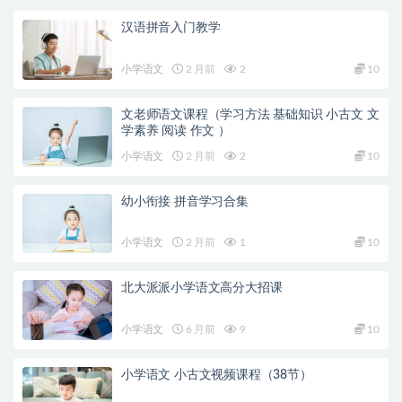
汉语拼音入门教学
小学语文
2 月前
2
10
文老师语文课程（学习方法 基础知识 小古文 文
学素养 阅读 作文 ）
小学语文
2 月前
2
10
幼小衔接 拼音学习合集
小学语文
2 月前
1
10
北大派派小学语文高分大招课
小学语文
6 月前
9
10
小学语文 小古文视频课程（38节）