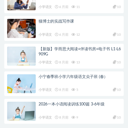
小学语文
6 月前
11
10
猫博士的实战写作课
小学语文
6 月前
12
10
【新版】学而思大阅读+伴读书房+电子书 L1-L6
909G
小学语文
8 月前
13
10
小宁春季班小学六年级语文尖子班 (春）
小学语文
8 月前
5
10
2026一本小语阅读训练100篇 3-6年级
小学语文
8 月前
9
10