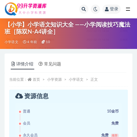
登录
全部
【小学】小学语文知识大全 ——小学阅读技巧魔法
班［陈双N-A4讲全］
小学语文
4 年前
10
详情介绍
常见问题
当前位置：
首页
小学资源
小学语文
正文
资源信息
普通
10金币
会员
免费
永久会员
免费
推荐