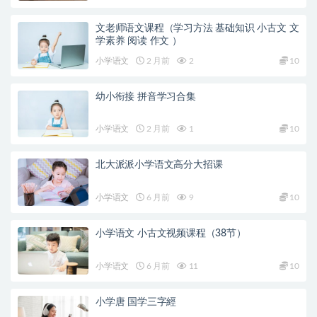
文老师语文课程（学习方法 基础知识 小古文 文
学素养 阅读 作文 ）
小学语文
2 月前
2
10
幼小衔接 拼音学习合集
小学语文
2 月前
1
10
北大派派小学语文高分大招课
小学语文
6 月前
9
10
小学语文 小古文视频课程（38节）
小学语文
6 月前
11
10
小学唐 国学三字經