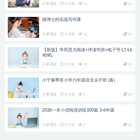
小学语文
6 月前
11
10
猫博士的实战写作课
小学语文
6 月前
12
10
【新版】学而思大阅读+伴读书房+电子书 L1-L6
909G
小学语文
8 月前
13
10
小宁春季班小学六年级语文尖子班 (春）
小学语文
8 月前
5
10
2026一本小语阅读训练100篇 3-6年级
小学语文
8 月前
9
10