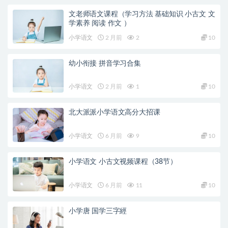
文老师语文课程（学习方法 基础知识 小古文 文
学素养 阅读 作文 ）
小学语文
2 月前
2
10
幼小衔接 拼音学习合集
小学语文
2 月前
1
10
北大派派小学语文高分大招课
小学语文
6 月前
9
10
小学语文 小古文视频课程（38节）
小学语文
6 月前
11
10
小学唐 国学三字經