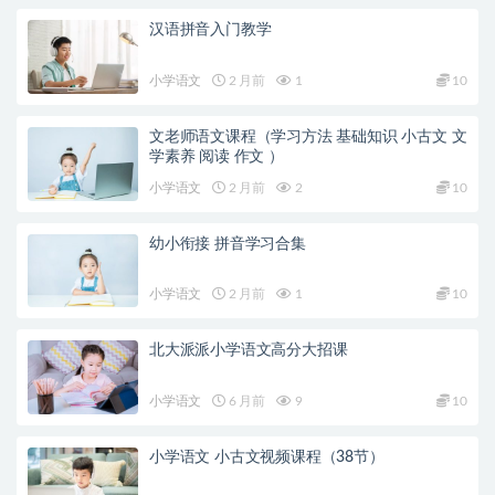
汉语拼音入门教学
小学语文
2 月前
1
10
文老师语文课程（学习方法 基础知识 小古文 文
学素养 阅读 作文 ）
小学语文
2 月前
2
10
幼小衔接 拼音学习合集
小学语文
2 月前
1
10
北大派派小学语文高分大招课
小学语文
6 月前
9
10
小学语文 小古文视频课程（38节）