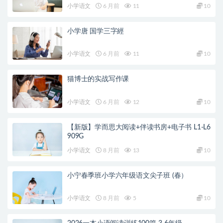
小学语文
6 月前
11
10
小学唐 国学三字經
小学语文
6 月前
11
10
猫博士的实战写作课
小学语文
6 月前
12
10
【新版】学而思大阅读+伴读书房+电子书 L1-L6
909G
小学语文
8 月前
13
10
小宁春季班小学六年级语文尖子班 (春）
小学语文
8 月前
5
10