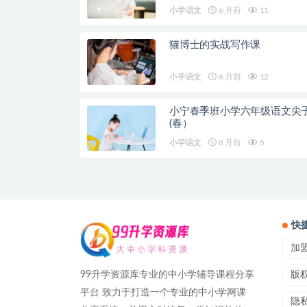
小学语文
6 月前
11
猫博士的实战写作课
小学语文
6 月前
12
小宁春季班小学六年级语文尖
(春）
小学语文
8 月前
5
快
加
99升学资源库专业的中小学辅导课程分享
版
平台 致力于打造一个专业的中小学网课
隐