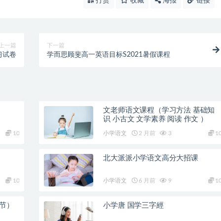
打赏
收藏
海报
链接
上一篇
下一篇
习试卷
学而思顾斐高一英语目标S2021暑假课程
文老师语文课程（学习方法 基础知
识 小古文 文学素养 阅读 作文 ）
10
小学语文
2 月前
3
1
北大派派小学语文高分大招课
10
小学语文
6 月前
9
1
8节）
小学唐 国学三字經