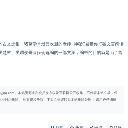
的古文选集，诸葛学堂最受欢迎的老师–神秘C君带你打破文言阅读
吴楚材、吴调侯哥叔侄俩选编的一部文集，编书的目的就是为了给
95@qq.com。本站资源来自会员发布以及互联网公开收集，不代表本站立场，仅
4小时内删除。 如有侵权争议、不妥之处请联系本站删除处理！ 请用户仔细辨