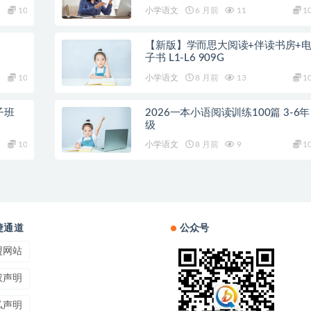
10
小学语文
6 月前
11
1
【新版】学而思大阅读+伴读书房+
子书 L1-L6 909G
10
小学语文
8 月前
13
1
子班
2026一本小语阅读训练100篇 3-6年
级
10
小学语文
8 月前
9
1
捷通道
公众号
盟网站
权声明
私声明