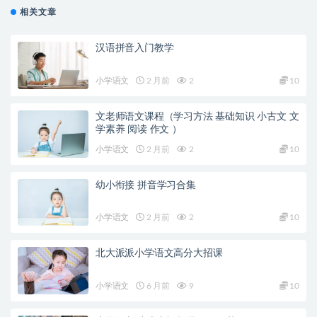
相关文章
汉语拼音入门教学
小学语文
2 月前
2
10
文老师语文课程（学习方法 基础知识 小古文 文
学素养 阅读 作文 ）
小学语文
2 月前
2
10
幼小衔接 拼音学习合集
小学语文
2 月前
2
10
北大派派小学语文高分大招课
小学语文
6 月前
9
10