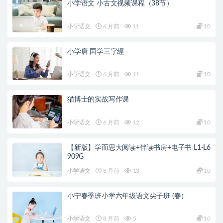
小学语文 小古文视频课程（38节）
小学语文
6 月前
11
10
小学唐 国学三字經
小学语文
6 月前
11
10
猫博士的实战写作课
小学语文
6 月前
12
10
【新版】学而思大阅读+伴读书房+电子书 L1-L6
909G
小学语文
8 月前
13
10
小宁春季班小学六年级语文尖子班 (春）
小学语文
8 月前
5
10