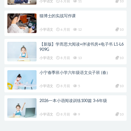
小学语文
6 月前
11
10
猫博士的实战写作课
小学语文
6 月前
12
10
【新版】学而思大阅读+伴读书房+电子书 L1-L6
909G
小学语文
8 月前
13
10
小宁春季班小学六年级语文尖子班 (春）
小学语文
8 月前
5
10
2026一本小语阅读训练100篇 3-6年级
小学语文
8 月前
9
10