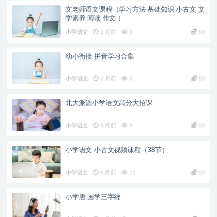
文老师语文课程（学习方法 基础知识 小古文 文
学素养 阅读 作文 ）
小学语文
2 月前
3
10
幼小衔接 拼音学习合集
小学语文
2 月前
2
10
北大派派小学语文高分大招课
小学语文
6 月前
9
10
小学语文 小古文视频课程（38节）
小学语文
6 月前
11
10
小学唐 国学三字經