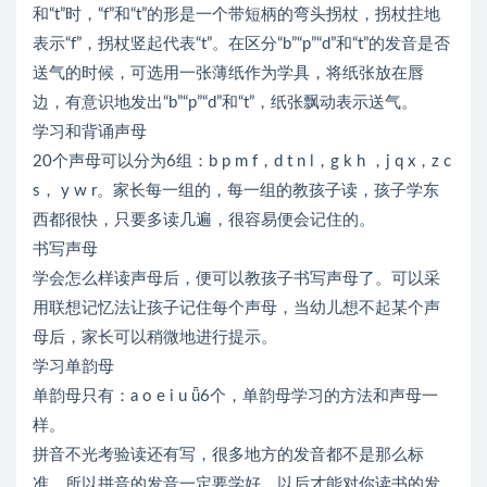
和“t”时，“f”和“t”的形是一个带短柄的弯头拐杖，拐杖拄地
表示“f”，拐杖竖起代表“t”。在区分“b”“p”“d”和“t”的发音是否
送气的时候，可选用一张薄纸作为学具，将纸张放在唇
边，有意识地发出“b”“p”“d”和“t”，纸张飘动表示送气。
学习和背诵声母
20个声母可以分为6组：b p m f，d t n l，g k h ，j q x，z c
s， y w r。家长每一组的，每一组的教孩子读，孩子学东
西都很快，只要多读几遍，很容易便会记住的。
书写声母
学会怎么样读声母后，便可以教孩子书写声母了。可以采
用联想记忆法让孩子记住每个声母，当幼儿想不起某个声
母后，家长可以稍微地进行提示。
学习单韵母
单韵母只有：a o e i u ǖ6个，单韵母学习的方法和声母一
样。
拼音不光考验读还有写，很多地方的发音都不是那么标
准，所以拼音的发音一定要学好，以后才能对你读书的发