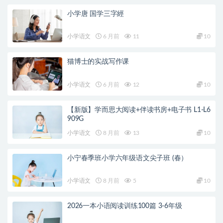
小学唐 国学三字經
小学语文
6 月前
11
10
猫博士的实战写作课
小学语文
6 月前
12
10
【新版】学而思大阅读+伴读书房+电子书 L1-L6
909G
小学语文
8 月前
13
10
小宁春季班小学六年级语文尖子班 (春）
小学语文
8 月前
5
10
2026一本小语阅读训练100篇 3-6年级