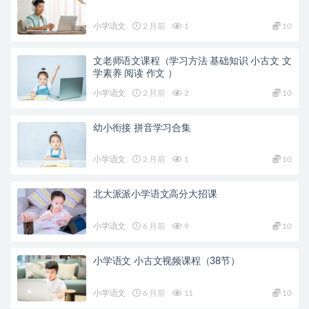
小学语文
2 月前
1
10
文老师语文课程（学习方法 基础知识 小古文 文
学素养 阅读 作文 ）
小学语文
2 月前
2
10
幼小衔接 拼音学习合集
小学语文
2 月前
1
10
北大派派小学语文高分大招课
小学语文
6 月前
9
10
小学语文 小古文视频课程（38节）
小学语文
6 月前
11
10