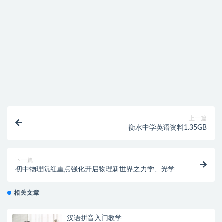
找不到素材资源介绍文章里的示例图片？
付款后无法显示下载地址或者无法查看内容？
购买该资源后，可以退款吗？
上一篇
衡水中学英语资料1.35GB
下一篇
初中物理阮红重点强化开启物理新世界之力学、光学
相关文章
汉语拼音入门教学