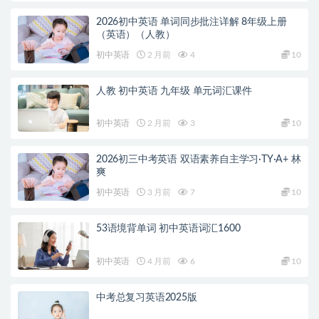
2026初中英语 单词同步批注详解 8年级上册
（英语）（人教）
初中英语
2 月前
4
10
人教 初中英语 九年级 单元词汇课件
初中英语
2 月前
3
10
2026初三中考英语 双语素养自主学习·TY·A+ 林
爽
初中英语
3 月前
7
10
53语境背单词 初中英语词汇1600
初中英语
4 月前
6
10
中考总复习英语2025版