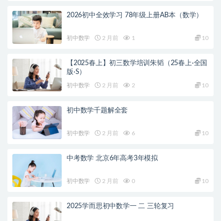
2026初中全效学习 78年级上册AB本（数学）
初中数学
2 月前
1
10
【2025春上】初三数学培训朱韬（25春上·全国
版·S）
初中数学
2 月前
2
10
初中数学千题解全套
初中数学
2 月前
6
10
中考数学 北京6年高考3年模拟
初中数学
2 月前
0
10
2025学而思初中数学一 二 三轮复习