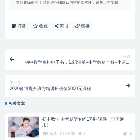
本站删除处理！ 请用户仔细辨认内容的真实性，避免上当受骗！
打赏
收藏
海报
链接
上一篇
初中数学资料电子书，知识清单+中学教材全解+小蓝本
（全）（pdf版））
下一篇
2020肖博提升班与精讲班价值5000元课程
相关文章
初中数学 中考题型专练17讲+课件（全国通
用）
初中数学
2 月前
1
10