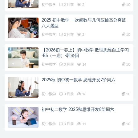
初中数学
2 月前
2
10
2025 初中数学 一次函数与几何压轴高分突破
八大题型
初中数学
2 月前
2
10
【2026初一春上】初中数学 数理思维自主学习
·BS（一期）-郭济阳
初中数学
3 月前
14
10
2025秋 初中初一数学 思维开发7阶周六
初中数学
3 月前
16
10
初中初二数学 2025秋思维开发8阶周六
初中数学
3 月前
11
10