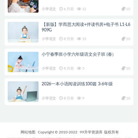
小学语文
6 月前
12
10
【新版】学而思大阅读+伴读书房+电子书 L1-L6
909G
小学语文
8 月前
13
10
小宁春季班小学六年级语文尖子班 (春）
小学语文
8 月前
5
10
2026一本小语阅读训练100篇 3-6年级
小学语文
8 月前
9
10
网站地图
Copyright © 2010-2022
99升学资源库
版权所有