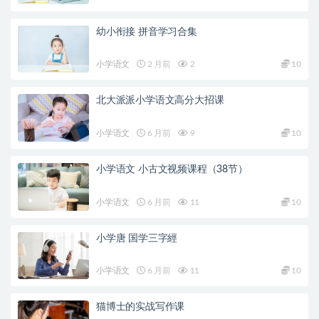
幼小衔接 拼音学习合集
小学语文
2 月前
2
10
北大派派小学语文高分大招课
小学语文
6 月前
9
10
小学语文 小古文视频课程（38节）
小学语文
6 月前
11
10
小学唐 国学三字經
小学语文
6 月前
11
10
猫博士的实战写作课