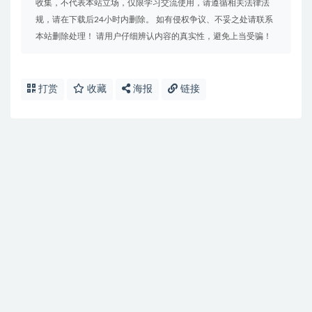
收集，不代表本站立场，仅限学习交流使用，请遵循相关法律法
规，请在下载后24小时内删除。 如有侵权争议、不妥之处请联系
本站删除处理！ 请用户仔细辨认内容的真实性，避免上当受骗！
打赏
收藏
海报
链接
免费下载或者VIP会员资源能否直接商用？
提示下载完但解压或打开不了？
找不到素材资源介绍文章里的示例图片？
付款后无法显示下载地址或者无法查看内容？