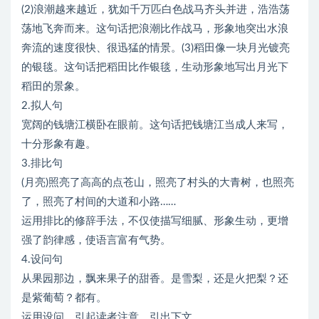
(2)浪潮越来越近，犹如千万匹白色战马齐头并进，浩浩荡
荡地飞奔而来。这句话把浪潮比作战马，形象地突出水浪
奔流的速度很快、很迅猛的情景。(3)稻田像一块月光镀亮
的银毯。这句话把稻田比作银毯，生动形象地写出月光下
稻田的景象。
2.拟人句
宽阔的钱塘江横卧在眼前。这句话把钱塘江当成人来写，
十分形象有趣。
3.排比句
(月亮)照亮了高高的点苍山，照亮了村头的大青树，也照亮
了，照亮了村间的大道和小路……
运用排比的修辞手法，不仅使描写细腻、形象生动，更增
强了韵律感，使语言富有气势。
4.设问句
从果园那边，飘来果子的甜香。是雪梨，还是火把梨？还
是紫葡萄？都有。
运用设问，引起读者注意，引出下文。