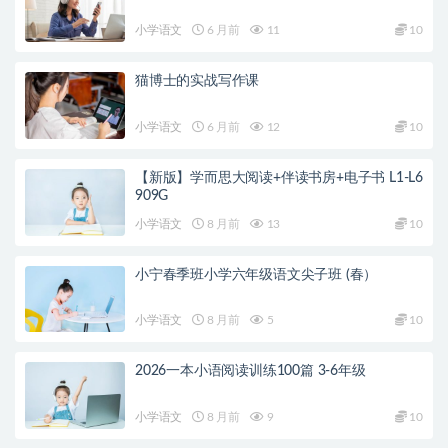
小学语文
6 月前
11
10
猫博士的实战写作课
小学语文
6 月前
12
10
【新版】学而思大阅读+伴读书房+电子书 L1-L6
909G
小学语文
8 月前
13
10
小宁春季班小学六年级语文尖子班 (春）
小学语文
8 月前
5
10
2026一本小语阅读训练100篇 3-6年级
小学语文
8 月前
9
10