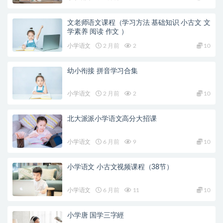
文老师语文课程（学习方法 基础知识 小古文 文
学素养 阅读 作文 ）
小学语文
2 月前
2
10
幼小衔接 拼音学习合集
小学语文
2 月前
2
10
北大派派小学语文高分大招课
小学语文
6 月前
9
10
小学语文 小古文视频课程（38节）
小学语文
6 月前
11
10
小学唐 国学三字經