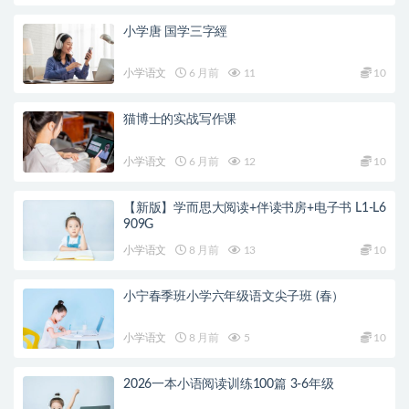
小学唐 国学三字經
小学语文
6 月前
11
10
猫博士的实战写作课
小学语文
6 月前
12
10
【新版】学而思大阅读+伴读书房+电子书 L1-L6
909G
小学语文
8 月前
13
10
小宁春季班小学六年级语文尖子班 (春）
小学语文
8 月前
5
10
2026一本小语阅读训练100篇 3-6年级