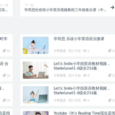
上一篇
下一篇
英语语
学而思杜焙焙小学英语视频教程三年级春次课（中
法）
外教双优系）
课时学
学而思 乐读小学英语语法微课
10
小学英语
2 月前
1
1
语 合
Let\’s Smile小学段英语教材视频，
StarterLevel1-6级全216集
10
小学英语
4 月前
8
1
视频，
Let\’s Smile小学段英语教材视频，
StarterLevel1-6级全216集
10
小学英语
4 月前
6
1
e现在是阅
Youtube《lt\’s Reading Time现在是