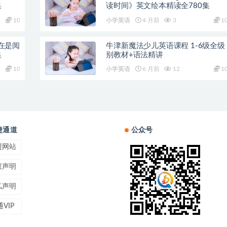
集
读时间》英文绘本精读全780集
10
小学英语
4 月前
3
1
e现在是阅
牛津新魔法少儿英语课程 1-6级全级
集
别教材+语法精讲
10
小学英语
6 月前
12
1
捷通道
公众号
盟网站
权声明
私声明
VIP