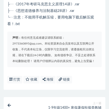
├┈《2017年考研马克思主义原理14讲》.rar
├┈《思想道德修养与法制基础28讲》.rar
└┈注意：不能用手机解压缩，要用电脑下载后解压观
看！.txt
声明：
有任何意见或者建议请联系邮箱：
2973360895@qq.com。本站资源来自会员发布以及互联网公开
收集，不代表本站立场，仅限学习交流使用，请遵循相关法律法
规，请在下载后24小时内删除。 如有侵权争议、不妥之处请联系
本站删除处理！ 请用户仔细辨认内容的真实性，避免上当受骗！
打赏
收藏
海报
链接
上一篇
1-9年级1400+ 寒假暑假衔接类教辅