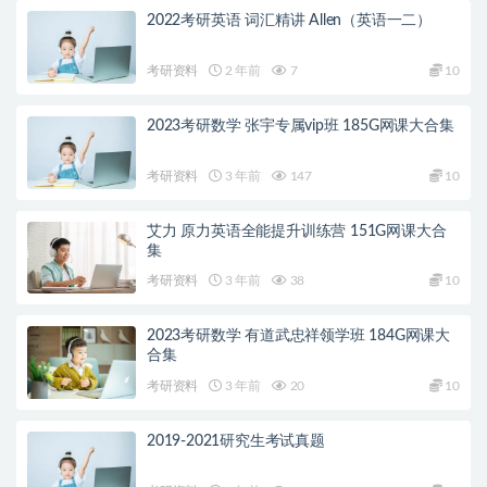
2022考研英语 词汇精讲 Allen（英语一二）
考研资料
2 年前
7
10
2023考研数学 张宇专属vip班 185G网课大合集
考研资料
3 年前
147
10
艾力 原力英语全能提升训练营 151G网课大合
集
考研资料
3 年前
38
10
2023考研数学 有道武忠祥领学班 184G网课大
合集
考研资料
3 年前
20
10
2019-2021研究生考试真题