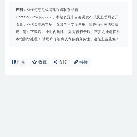
声明：
有任何意见或者建议请联系邮箱：
2973360895@qq.com。本站资源来自会员发布以及互联网公开
收集，不代表本站立场，仅限学习交流使用，请遵循相关法律法
规，请在下载后24小时内删除。 如有侵权争议、不妥之处请联系
本站删除处理！ 请用户仔细辨认内容的真实性，避免上当受骗！
打赏
收藏
海报
链接
免费下载或者VIP会员资源能否直接商用？
提示下载完但解压或打开不了？
找不到素材资源介绍文章里的示例图片？