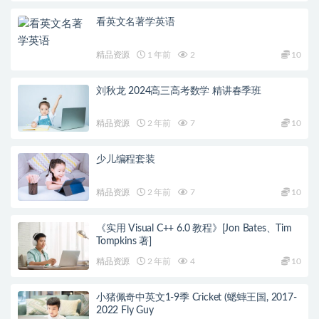
看英文名著学英语
精品资源
1 年前
2
10
刘秋龙 2024高三高考数学 精讲春季班
精品资源
2 年前
7
10
少儿编程套装
精品资源
2 年前
7
10
《实用 Visual C++ 6.0 教程》[Jon Bates、Tim
Tompkins 著]
精品资源
2 年前
4
10
小猪佩奇中英文1-9季 Cricket (蟋蟀王国, 2017-
2022 Fly Guy