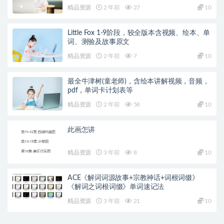
精品资源
2 年前
27
10
Little Fox 1-9阶段，较全版本含视频、绘本、单
词、测验及故事原文
精品资源
2 年前
7
10
最全牛津树(童老师)，含绘本讲解视频，音频，
pdf，单词卡计划表等
精品资源
2 年前
58
10
此画怎讲
精品资源
3 年前
8
10
ACE《解词词源故事+宗教神话+词根词缀》
《解词之词根词缀》单词速记法
精品资源
3 年前
21
10