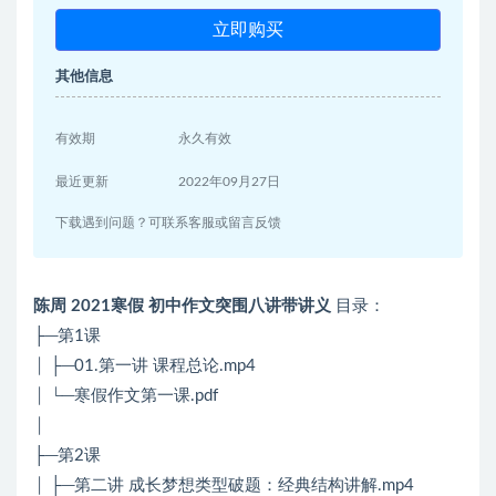
立即购买
其他信息
有效期
永久有效
最近更新
2022年09月27日
下载遇到问题？可联系客服或留言反馈
陈周 2021寒假 初中作文突围八讲带讲义
目录：
├─第1课
│ ├─01.第一讲 课程总论.mp4
│ └─寒假作文第一课.pdf
│
├─第2课
│ ├─第二讲 成长梦想类型破题：经典结构讲解.mp4