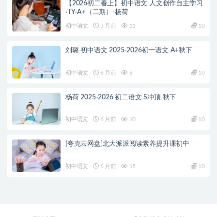
【2026初二春上】初中语文 人文创作自主学习
·TY·A+（二期）-杨荷
初中语文
3 月前
11
10
刘璐 初中语文 2025-2026初一语文 A+秋下
初中语文
6 月前
6
10
杨荷 2025-2026 初二语文 S冲顶 秋下
初中语文
6 月前
10
10
[夸克云网盘]北大派派阅读素养提升课初中
初中语文
6 月前
15
10