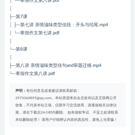
│ └─寒假作文第六讲.pdf
│
├─第7课
│ ├─第七讲 亲情滋味类型佳段：开头与结尾.mp4
│ └─寒假作文第七讲.pdf
│
└─第8课
│
├─第八讲 亲情滋味类型佳句and审题迁移.mp4
└─寒假作文第八讲.pdf
声明：
有任何意见或者建议请联系邮箱：
2973360895@qq.com。本站资源来自会员发布以及互联网公开
收集，不代表本站立场，仅限学习交流使用，请遵循相关法律法
规，请在下载后24小时内删除。 如有侵权争议、不妥之处请联系
本站删除处理！ 请用户仔细辨认内容的真实性，避免上当受骗！