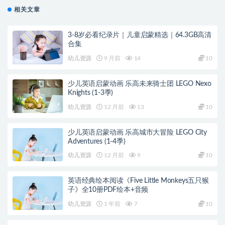
相关文章
3-8岁必看纪录片｜儿童启蒙精选｜64.3GB高清
合集
幼儿资源
9 月前
14
10
少儿英语启蒙动画 乐高未来骑士团 LEGO Nexo
Knights (1-3季)
幼儿资源
12 月前
13
10
少儿英语启蒙动画 乐高城市大冒险 LEGO City
Adventures (1-4季)
幼儿资源
12 月前
9
10
英语经典绘本阅读《Five Little Monkeys五只猴
子》全10册PDF绘本+音频
幼儿资源
1 年前
7
10