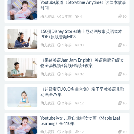
Youtube频道《Storytime Anytime》读绘本故事
时间
幼儿资源
1 年前
4
10
150册Disney Stories迪士尼动画故事英语绘本
PDF+原版音频MP3
幼儿资源
1 年前
33
10
《果酱英语Jam Jam English》英语启蒙分级读
物全套视频+音频+精读+教案
幼儿资源
1 年前
32
10
《超级宝贝JOJO多曲合集》亲子早教英语儿歌
动画全79集
幼儿资源
2 年前
12
10
Youtube英文儿歌自然拼读动画《Maple Leaf
Learning》全410集
幼儿资源
2 年前
12
10