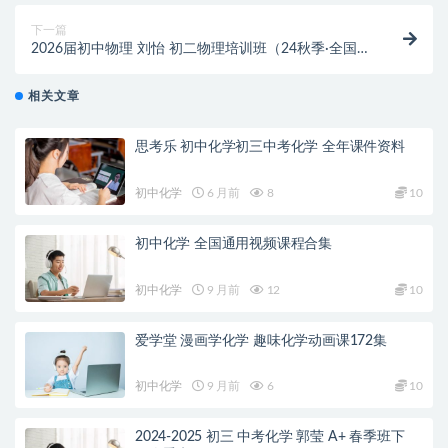
下一篇
2026届初中物理 刘怡 初二物理培训班（24秋季·全国通
用版·A+班）
相关文章
思考乐 初中化学初三中考化学 全年课件资料
初中化学
6 月前
8
10
初中化学 全国通用视频课程合集
初中化学
9 月前
12
10
爱学堂 漫画学化学 趣味化学动画课172集
初中化学
9 月前
6
10
2024-2025 初三 中考化学 郭莹 A+ 春季班下