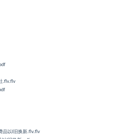
df
v.flv
df
以I旧换新.flv.flv