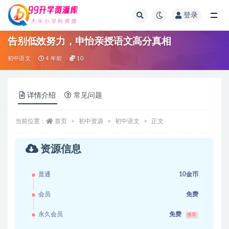
登录
全部
告别低效努力，申怡亲授语文高分真相
初中语文
4 年前
10
详情介绍
常见问题
当前位置：
首页
初中资源
初中语文
正文
资源信息
普通
10金币
会员
免费
永久会员
免费
推荐