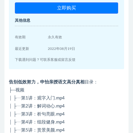
立即购买
其他信息
有效期
永久有效
最近更新
2022年08月19日
下载遇到问题？可联系客服或留言反馈
告别低效努力，申怡亲授语文高分真相
目录：
├─视频
│ ├┈第1讲：观字入门.mp4
│ ├┈第2讲：解词动心.mp4
│ ├┈第3讲：析句亮眼.mp4
│ ├┈第4讲：组段健身.mp4
│ ├┈第5讲：赏景美颜.mp4