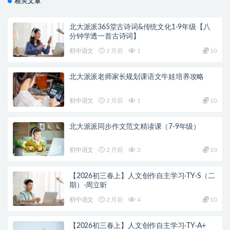
相关文章
北大派派365堂古诗词&传统文化1-9年级【八
分钟学透一首古诗词】
初中语文
2 月前
1
10
北大派派老师家长规划课语文牛娃培养攻略
初中语文
2 月前
1
10
北大派派同步作文范文精读课（7-9年级）
初中语文
2 月前
3
10
【2026初三春上】人文创作自主学习·TY·S（二
期）-周立昕
初中语文
2 月前
4
10
【2026初三春上】人文创作自主学习·TY·A+