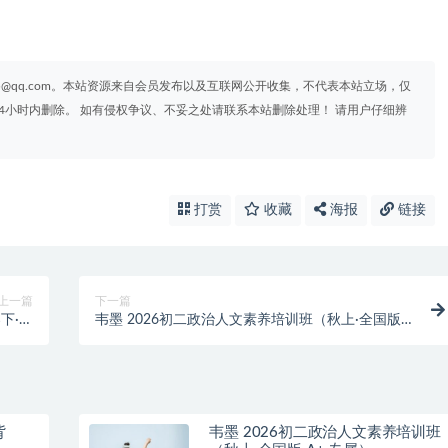
95@qq.com。本站资源来自会员发布以及互联网公开收集，不代表本站立场，仅
4小时内删除。 如有侵权争议、不妥之处请联系本站删除处理！ 请用户仔细辨
打赏
收藏
海报
链接
上一篇
下一篇
春下·全
韦墨 2026初二政治人文素养培训班（秋上·全国版
·A+）
·A+·专属）
背
韦墨 2026初二政治人文素养培训班