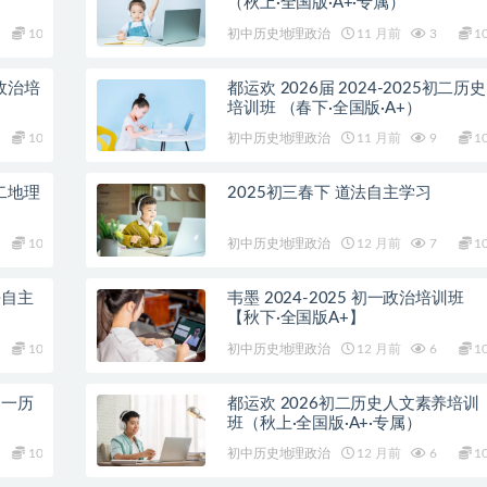
（秋上·全国版·A+·专属）
10
初中历史地理政治
11 月前
3
1
二政治培
都运欢 2026届 2024-2025初二历史
培训班 （春下·全国版·A+）
10
初中历史地理政治
11 月前
9
1
初二地理
2025初三春下 道法自主学习
10
初中历史地理政治
12 月前
7
1
法自主
韦墨 2024-2025 初一政治培训班
【秋下·全国版A+】
10
初中历史地理政治
12 月前
6
1
初一历
都运欢 2026初二历史人文素养培训
班（秋上·全国版·A+·专属）
10
初中历史地理政治
12 月前
6
1