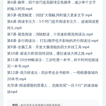
第4课-频率：四个技巧提高眼球定焦频率，减少单个文字
的输入时间.mp4
第5课-视觉幅度：3招扩大视幅,同时摄入更多文字.mp4
第6课-阅读专注力：5个窍门提升阅读专注力， 超速阅读更
持久,mp4
第7课-视觉阅读：消除默读，十倍速的视觉阅读法.mp4
第8课-多行阅读法： 打乱I顺序也不影响的并行阅读法:mp4
第9课-全脑工具：开发大脑潜能的四大外挂工具:mp4
第10课-速读大师:阶段性训练，通往速读大师之路.mp4
第11课-10分钟略读法：三步吃透一本书，碎片时间也能读
完一本书.mp4
第12课-强力研读法：四步带走全书精华，一周精通领域内
20本书.mp4
先导课-阅读缓慢的普通人， 也能实现“一目十行” 的速读秘
诀mp4
声明：
有任何意见或者建议请联系邮箱：