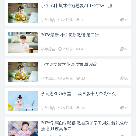
小学全科 期末夺冠总复习 1-6年级上册
小学综合
2 月前
1
10
2026最新 小学优质教辅 第二辑
小学综合
2 月前
4
10
小学语文数学英语 学而思课堂
小学综合
6 月前
13
10
学而思KIDS学堂——动画版十万个为什么
小学综合
8 月前
12
10
2025学霸自学秘籍 教会孩子学习规划 解决父母
焦虑 只教真东西