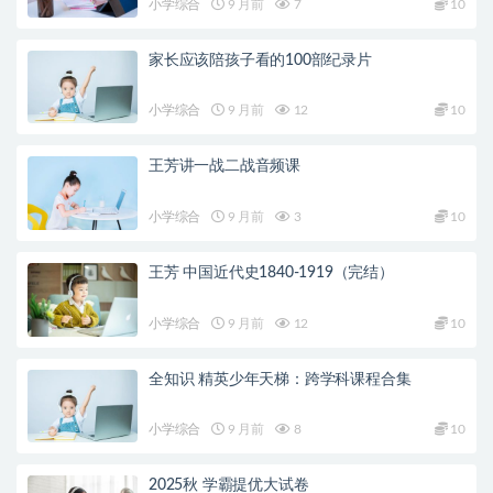
小学综合
9 月前
7
10
家长应该陪孩子看的100部纪录片
小学综合
9 月前
12
10
王芳讲一战二战音频课
小学综合
9 月前
3
10
王芳 中国近代史1840-1919（完结）
小学综合
9 月前
12
10
全知识 精英少年天梯：跨学科课程合集
小学综合
9 月前
8
10
2025秋 学霸提优大试卷