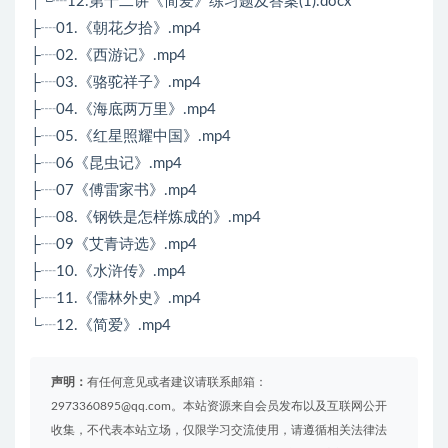
│└┈12.第十二讲《简爱》练习题及答案(1).docx
├┈01.《朝花夕拾》.mp4
├┈02.《西游记》.mp4
├┈03.《骆驼祥子》.mp4
├┈04.《海底两万里》.mp4
├┈05.《红星照耀中国》.mp4
├┈06《昆虫记》.mp4
├┈07《傅雷家书》.mp4
├┈08.《钢铁是怎样炼成的》.mp4
├┈09《艾青诗选》.mp4
├┈10.《水浒传》.mp4
├┈11.《儒林外史》.mp4
└┈12.《简爱》.mp4
声明：
有任何意见或者建议请联系邮箱：
2973360895@qq.com。本站资源来自会员发布以及互联网公开
收集，不代表本站立场，仅限学习交流使用，请遵循相关法律法