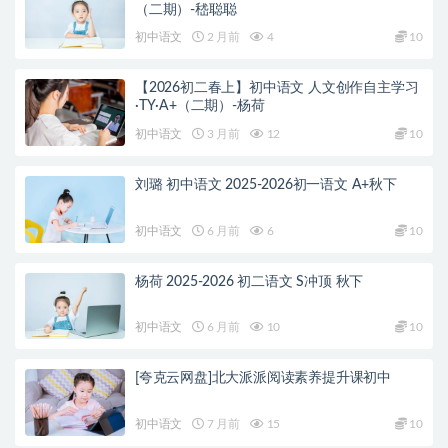
（二期）-嵇聪聪
初中语文
2 月前
4
10
【2026初二春上】初中语文 人文创作自主学习
·TY·A+（二期）-杨荷
初中语文
3 月前
12
10
刘璐 初中语文 2025-2026初一语文 A+秋下
初中语文
6 月前
6
10
杨荷 2025-2026 初二语文 S冲顶 秋下
初中语文
6 月前
10
10
[夸克云网盘]北大派派阅读素养提升课初中
初中语文
7 月前
15
10