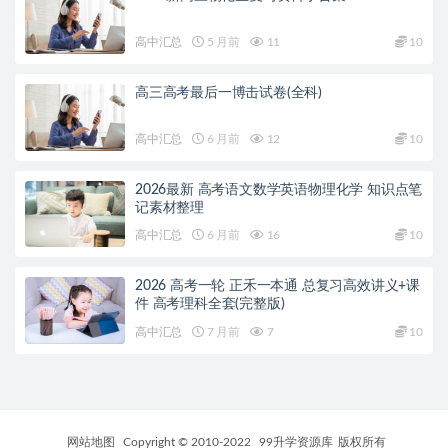
高中汇总
5 月前
11
10
高三高考最后一博击试卷(全科)
高中汇总
6 月前
12
10
2026最新 高考语文数学英语物理化学 知识点笔
记素材整理
高中汇总
6 月前
16
10
2026 高考一轮 正禾一本通 总复习高效讲义+课
件 高考理科全套(完整版)
高中汇总
7 月前
7
10
网站地图
Copyright © 2010-2022
99升学资源库
版权所有