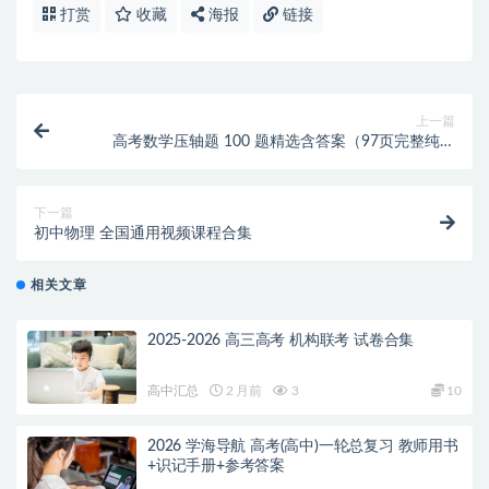
打赏
收藏
海报
链接
上一篇
高考数学压轴题 100 题精选含答案（97页完整纯净
word版+pdf版）
下一篇
初中物理 全国通用视频课程合集
相关文章
2025-2026 高三高考 机构联考 试卷合集
高中汇总
2 月前
3
10
2026 学海导航 高考(高中)一轮总复习 教师用书
+识记手册+参考答案