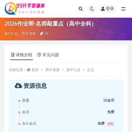
登录
全部
2026作业帮-名师敲重点（高中全科）
高中汇总
8 月前
10
详情介绍
常见问题
当前位置：
首页
高中资源
高中汇总
正文
资源信息
普通
10金币
会员
免费
永久会员
免费
推荐