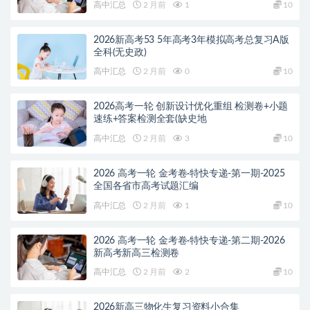
高中汇总
2 月前
1
10
2026新高考53 5年高考3年模拟高考总复习A版
全科(无史政)
高中汇总
2 月前
0
10
2026高考一轮 创新设计优化重组 检测卷+小题
速练+答案检测全套(缺史地
高中汇总
2 月前
3
10
2026 高考一轮 金考卷·特快专递-第一期-2025
全国各省市高考试题汇编
高中汇总
2 月前
1
10
2026 高考一轮 金考卷·特快专递-第二期-2026
新高考新高三检测卷
高中汇总
2 月前
2
10
2026新高三物化生复习资料小合集