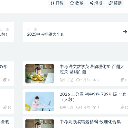
打赏
收藏
海报
链接
上一篇
下一篇
（人教）
2025中考押题大全套
89年
中考语文数学英语物理化学 百题大
过关 基础百题
10
初中汇总
5 月前
9
1
2026 上分卷 初中9科 789年级 全套
（人教）
10
初中汇总
8 月前
9
1
级 全套
中考高频易错题精编-数理化合集