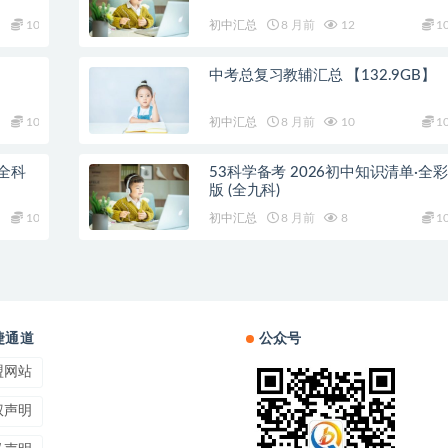
10
初中汇总
8 月前
12
1
中考总复习教辅汇总 【132.9GB】
10
初中汇总
8 月前
10
1
上全科
53科学备考 2026初中知识清单·全彩
版 (全九科)
10
初中汇总
8 月前
8
1
捷通道
公众号
盟网站
权声明