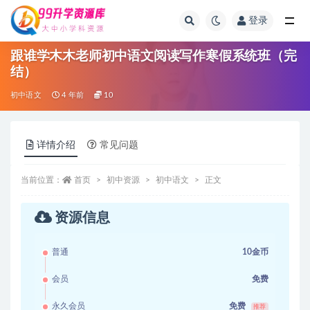
登录
全部
跟谁学木木老师初中语文阅读写作寒假系统班（完
结）
初中语文
4 年前
10
详情介绍
常见问题
当前位置：
首页
初中资源
初中语文
正文
资源信息
普通
10金币
会员
免费
永久会员
免费
推荐