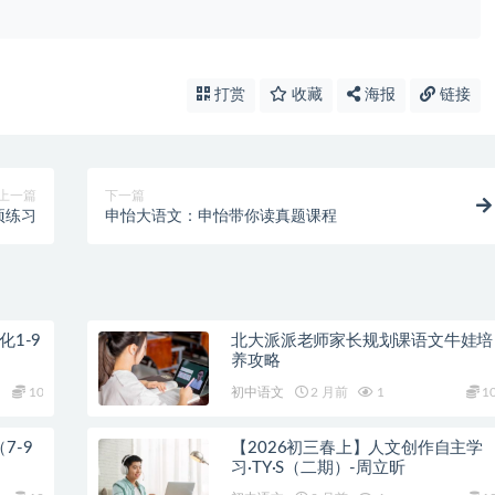
打赏
收藏
海报
链接
上一篇
下一篇
项练习
申怡大语文：申怡带你读真题课程
1-9
北大派派老师家长规划课语文牛娃培
】
养攻略
10
初中语文
2 月前
1
1
7-9
【2026初三春上】人文创作自主学
习·TY·S（二期）-周立昕