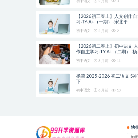
初中语文
2 月前
3
【2026初三春上】人文创作自
习·TY·A+（一期）-宋北平
初中语文
2 月前
2
【2026初二春上】初中语文 
作自主学习·TY·A+（二期）-杨
初中语文
3 月前
11
杨荷 2025-2026 初二语文 S
下
初中语文
6 月前
10
快
加