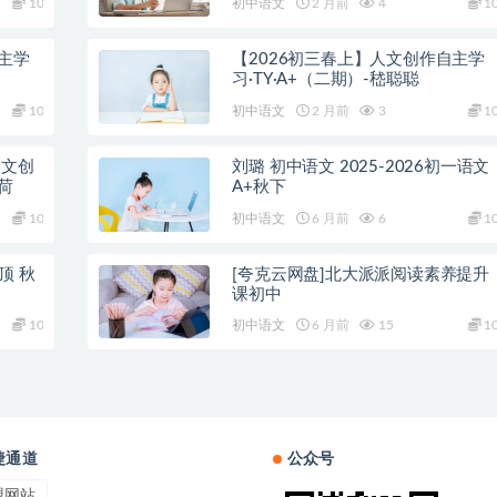
10
初中语文
2 月前
4
1
主学
【2026初三春上】人文创作自主学
习·TY·A+（二期）-嵇聪聪
10
初中语文
2 月前
3
1
人文创
刘璐 初中语文 2025-2026初一语文
荷
A+秋下
10
初中语文
6 月前
6
1
冲顶 秋
[夸克云网盘]北大派派阅读素养提升
课初中
10
初中语文
6 月前
15
1
捷通道
公众号
盟网站