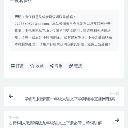
└─配套资料
声明：
有任何意见或者建议请联系邮箱：
2973360895@qq.com。本站资源来自会员发布以及互联网公开
收集，不代表本站立场，仅限学习交流使用，请遵循相关法律法
规，请在下载后24小时内删除。 如有侵权争议、不妥之处请联系
本站删除处理！ 请用户仔细辨认内容的真实性，避免上当受骗！
打赏
收藏
海报
链接
上一篇
学而思]檀梦茜一年级大语文下学期辅导直播网课(高清
含讲义)
下一篇
古诗词]人教部编版九年级语文上下册必背古诗词讲解视