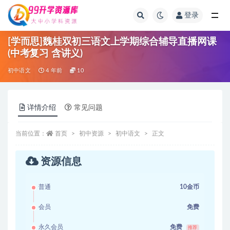
登录
全部
[学而思]魏桂双初三语文上学期综合辅导直播网课
(中考复习 含讲义)
初中语文
4 年前
10
详情介绍
常见问题
当前位置：
首页
初中资源
初中语文
正文
资源信息
普通
10金币
会员
免费
永久会员
免费
推荐