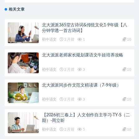
频课程(黄鹤 高清)
相关文章
北大派派365堂古诗词&传统文化1-9年级【八
分钟学透一首古诗词】
初中语文
2 月前
1
10
北大派派老师家长规划课语文牛娃培养攻略
初中语文
2 月前
3
10
北大派派同步作文范文精读课（7-9年级）
初中语文
2 月前
3
10
【2026初三春上】人文创作自主学习·TY·S（二
期）-周立昕
初中语文
2 月前
5
10