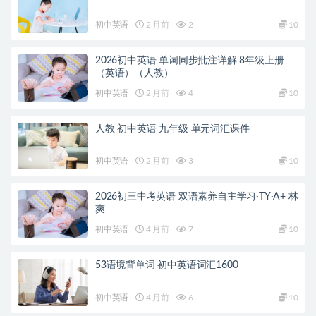
初中英语
2 月前
2
10
2026初中英语 单词同步批注详解 8年级上册
（英语）（人教）
初中英语
2 月前
4
10
人教 初中英语 九年级 单元词汇课件
初中英语
2 月前
3
10
2026初三中考英语 双语素养自主学习·TY·A+ 林
爽
初中英语
4 月前
7
10
53语境背单词 初中英语词汇1600
初中英语
4 月前
6
10