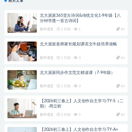
相关文章
北大派派365堂古诗词&传统文化1-9年级【八
分钟学透一首古诗词】
初中语文
2 月前
1
10
北大派派老师家长规划课语文牛娃培养攻略
初中语文
2 月前
3
10
北大派派同步作文范文精读课（7-9年级）
初中语文
2 月前
3
10
【2026初三春上】人文创作自主学习·TY·S（二
期）-周立昕
初中语文
2 月前
5
10
【2026初三春上】人文创作自主学习·TY·A+