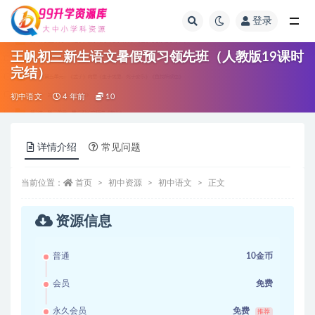
登录
全部
王帆初三新生语文暑假预习领先班（人教版19课时
完结）
初中语文
4 年前
10
详情介绍
常见问题
当前位置：
首页
初中资源
初中语文
正文
资源信息
普通
10金币
会员
免费
永久会员
免费
推荐