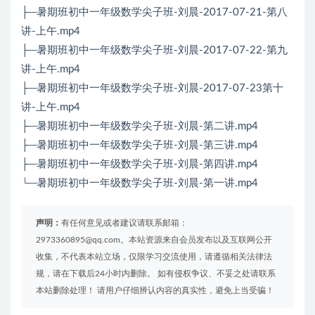
├─暑期班初中一年级数学尖子班-刘晨-2017-07-21-第八
讲-上午.mp4
├─暑期班初中一年级数学尖子班-刘晨-2017-07-22-第九
讲-上午.mp4
├─暑期班初中一年级数学尖子班-刘晨-2017-07-23第十
讲-上午.mp4
├─暑期班初中一年级数学尖子班-刘晨-第二讲.mp4
├─暑期班初中一年级数学尖子班-刘晨-第三讲.mp4
├─暑期班初中一年级数学尖子班-刘晨-第四讲.mp4
└─暑期班初中一年级数学尖子班-刘晨-第一讲.mp4
声明：
有任何意见或者建议请联系邮箱：
2973360895@qq.com。本站资源来自会员发布以及互联网公开
收集，不代表本站立场，仅限学习交流使用，请遵循相关法律法
规，请在下载后24小时内删除。 如有侵权争议、不妥之处请联系
本站删除处理！ 请用户仔细辨认内容的真实性，避免上当受骗！