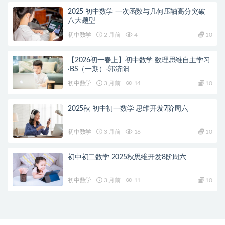
2025 初中数学 一次函数与几何压轴高分突破
八大题型
初中数学
2 月前
4
10
【2026初一春上】初中数学 数理思维自主学习
·BS（一期）-郭济阳
初中数学
3 月前
14
10
2025秋 初中初一数学 思维开发7阶周六
初中数学
3 月前
16
10
初中初二数学 2025秋思维开发8阶周六
初中数学
3 月前
11
10