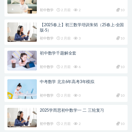
初中数学
2 月前
2
10
【2025春上】初三数学培训朱韬（25春上·全国
版·S）
初中数学
2 月前
3
10
初中数学千题解全套
初中数学
2 月前
6
10
中考数学 北京6年高考3年模拟
初中数学
2 月前
0
10
2025学而思初中数学一 二 三轮复习
初中数学
2 月前
2
10