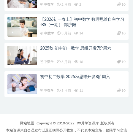
初中数学
2 月前
2
10
【2026初一春上】初中数学 数理思维自主学习
·BS（一期）-郭济阳
初中数学
3 月前
14
10
2025秋 初中初一数学 思维开发7阶周六
初中数学
3 月前
16
10
初中初二数学 2025秋思维开发8阶周六
初中数学
3 月前
11
10
网站地图
Copyright © 2010-2022
99升学资源库
版权所有
本站资源来自会员发布以及互联网公开收集，不代表本站立场，仅限学习交流