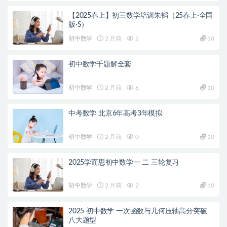
【2025春上】初三数学培训朱韬（25春上·全国
版·S）
初中数学
2 月前
2
10
初中数学千题解全套
初中数学
2 月前
6
10
中考数学 北京6年高考3年模拟
初中数学
2 月前
0
10
2025学而思初中数学一 二 三轮复习
初中数学
2 月前
2
10
2025 初中数学 一次函数与几何压轴高分突破
八大题型