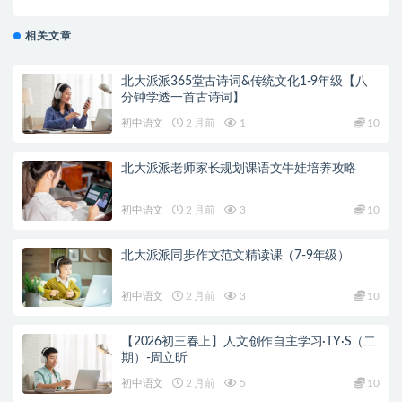
相关文章
北大派派365堂古诗词&传统文化1-9年级【八
分钟学透一首古诗词】
初中语文
2 月前
1
10
北大派派老师家长规划课语文牛娃培养攻略
初中语文
2 月前
3
10
北大派派同步作文范文精读课（7-9年级）
初中语文
2 月前
3
10
【2026初三春上】人文创作自主学习·TY·S（二
期）-周立昕
初中语文
2 月前
5
10