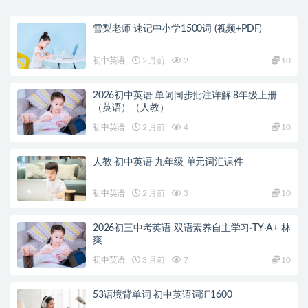
雪梨老师 速记中小学1500词 (视频+PDF)
初中英语
2 月前
2
10
2026初中英语 单词同步批注详解 8年级上册
（英语）（人教）
初中英语
2 月前
4
10
人教 初中英语 九年级 单元词汇课件
初中英语
2 月前
3
10
2026初三中考英语 双语素养自主学习·TY·A+ 林
爽
初中英语
3 月前
7
10
53语境背单词 初中英语词汇1600