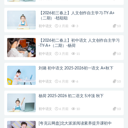
【2026初三春上】人文创作自主学习·TY·A+
（二期）-嵇聪聪
初中语文
2 月前
3
10
【2026初二春上】初中语文 人文创作自主学习
·TY·A+（二期）-杨荷
初中语文
3 月前
11
10
刘璐 初中语文 2025-2026初一语文 A+秋下
初中语文
6 月前
6
10
杨荷 2025-2026 初二语文 S冲顶 秋下
初中语文
6 月前
10
10
[夸克云网盘]北大派派阅读素养提升课初中