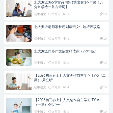
北大派派365堂古诗词&传统文化1-9年级【八
分钟学透一首古诗词】
初中语文
2 月前
1
10
北大派派老师家长规划课语文牛娃培养攻略
初中语文
2 月前
1
10
北大派派同步作文范文精读课（7-9年级）
初中语文
2 月前
3
10
【2026初三春上】人文创作自主学习·TY·S（二
期）-周立昕
初中语文
2 月前
4
10
【2026初三春上】人文创作自主学习·TY·A+
（一期）-宋北平
初中语文
2 月前
2
10