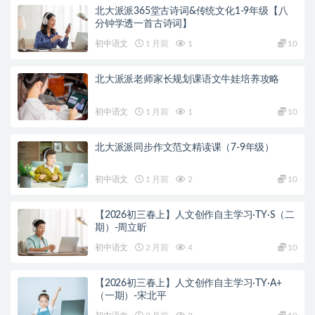
北大派派365堂古诗词&传统文化1-9年级【八
分钟学透一首古诗词】
初中语文
1 月前
1
10
北大派派老师家长规划课语文牛娃培养攻略
初中语文
1 月前
1
10
北大派派同步作文范文精读课（7-9年级）
初中语文
1 月前
2
10
【2026初三春上】人文创作自主学习·TY·S（二
期）-周立昕
初中语文
2 月前
4
10
【2026初三春上】人文创作自主学习·TY·A+
（一期）-宋北平