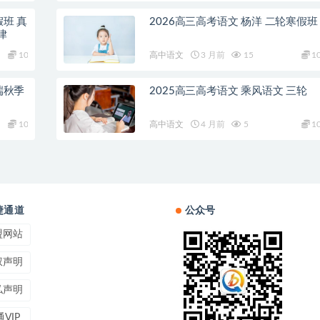
假班 真
2026高三高考语文 杨洋 二轮寒假班
律
10
高中语文
3 月前
15
1
端秋季
2025高三高考语文 乘风语文 三轮
10
高中语文
4 月前
5
1
捷通道
公众号
盟网站
权声明
私声明
VIP