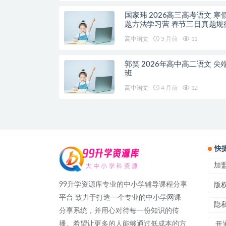
国家玮 2026高三高考语文 寒
题方法学习营 春节三日真题规
高中语文
3 月前
11
郭笑 2026年高中高二语文 尖
班
高中语文
4 月前
12
快
加
99升学资源库专业的中小学辅导课程分享
版
平台 致力于打造一个专业的中小学网课
隐
分享系统，并用心对待每一份知识的传
播。希望让更多的人能够通过低成本的方
开通