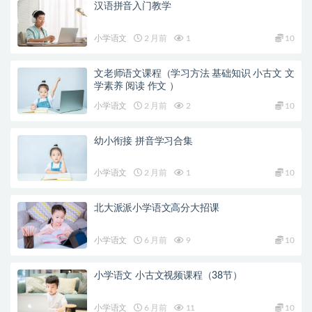
汉语拼音入门教学
小学语文
2 月前
1
10
文老师语文课程（学习方法 基础知识 小古文 文
学素养 阅读 作文 ）
小学语文
2 月前
2
10
幼小衔接 拼音学习合集
小学语文
2 月前
1
10
北大派派小学语文高分大招课
小学语文
6 月前
9
10
小学语文 小古文视频课程（38节）
小学语文
6 月前
11
10