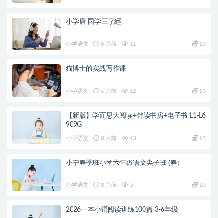
小学唐 国学三字經
小学语文
6 月前
11
10
猫博士的实战写作课
小学语文
6 月前
12
10
【新版】学而思大阅读+伴读书房+电子书 L1-L6
909G
小学语文
8 月前
13
10
小宁春季班小学六年级语文尖子班 (春）
小学语文
8 月前
5
10
2026一本小语阅读训练100篇 3-6年级