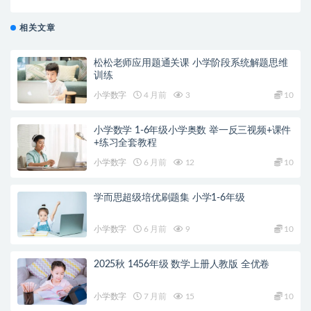
相关文章
松松老师应用题通关课 小学阶段系统解题思维
训练
小学数字
4 月前
3
10
小学数学 1-6年级小学奥数 举一反三视频+课件
+练习全套教程
小学数字
6 月前
12
10
学而思超级培优刷题集 小学1-6年级
小学数字
6 月前
9
10
2025秋 1456年级 数学上册人教版 全优卷
小学数字
7 月前
15
10