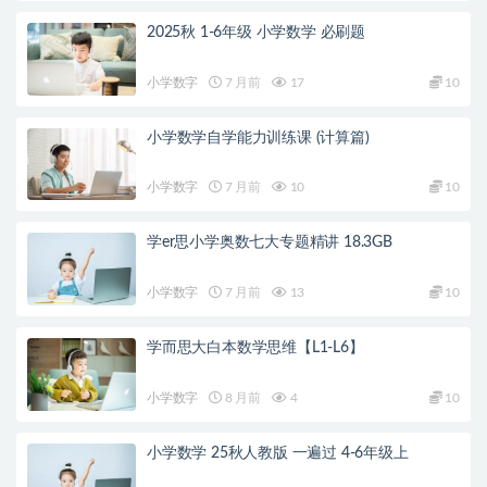
2025秋 1-6年级 小学数学 必刷题
小学数字
7 月前
17
10
小学数学自学能力训练课 (计算篇)
小学数字
7 月前
10
10
学er思小学奥数七大专题精讲 18.3GB
小学数字
7 月前
13
10
学而思大白本数学思维【L1-L6】
小学数字
8 月前
4
10
小学数学 25秋人教版 一遍过 4-6年级上