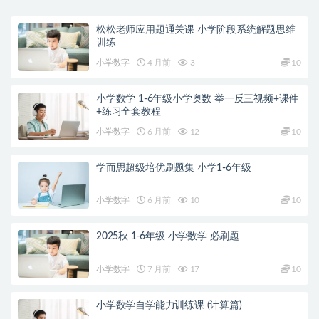
松松老师应用题通关课 小学阶段系统解题思维
训练
小学数字
4 月前
3
10
小学数学 1-6年级小学奥数 举一反三视频+课件
+练习全套教程
小学数字
6 月前
12
10
学而思超级培优刷题集 小学1-6年级
小学数字
6 月前
10
10
2025秋 1-6年级 小学数学 必刷题
小学数字
7 月前
17
10
小学数学自学能力训练课 (计算篇)