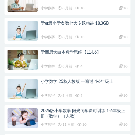
小学数字
8 月前
10
10
学er思小学奥数七大专题精讲 18.3GB
小学数字
8 月前
13
10
学而思大白本数学思维【L1-L6】
小学数字
8 月前
4
10
小学数学 25秋人教版 一遍过 4-6年级上
小学数字
8 月前
9
10
2026版小学数学 阳光同学课时训练 1-6年级上
册（数学）（人教）
小学数字
11 月前
10
10